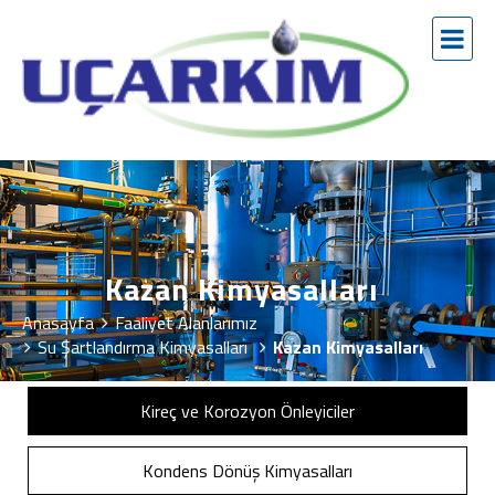
Kazan Kimyasalları
Anasayfa
Faaliyet Alanlarımız
Su Şartlandırma Kimyasalları
Kazan Kimyasalları
Kireç ve Korozyon Önleyiciler
Kondens Dönüş Kimyasalları