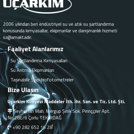
2006 yılından beri endüstriyel su ve atık su şartlandırma
konusunda kimyasallar, ekipmanlar ve danışmanlık hizmeti
sağlamaktadır.
Faaliyet Alanlarımız
Su Şartlandırma Kimyasalları
Su Arıtma Ekipmanları
Taşınabilir Spektrofotometreler
Bize Ulaşın
Uçarkim Kimyevi Maddeler İth. İhr. San. ve Tic. Ltd. Şti.
Şeyhsinan Mah. Mergup Şinik Sok. Pirinççiler Apt.
No:28E/6 Çorlu TEKİRDAĞ
+90 282 652 16 28