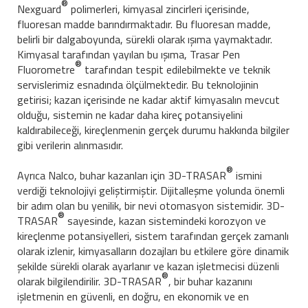
®
Nexguard
polimerleri, kimyasal zincirleri içerisinde,
fluoresan madde barındırmaktadır. Bu fluoresan madde,
belirli bir dalgaboyunda, sürekli olarak ışıma yaymaktadır.
Kimyasal tarafından yayılan bu ışıma, Trasar Pen
®
Fluorometre
tarafından tespit edilebilmekte ve teknik
servislerimiz esnadında ölçülmektedir. Bu teknolojinin
getirisi; kazan içerisinde ne kadar aktif kimyasalın mevcut
olduğu, sistemin ne kadar daha kireç potansiyelini
kaldırabileceği, kireçlenmenin gerçek durumu hakkında bilgiler
gibi verilerin alınmasıdır.
®
Ayrıca Nalco, buhar kazanları için 3D-TRASAR
ismini
verdiği teknolojiyi geliştirmiştir. Dijitalleşme yolunda önemli
bir adım olan bu yenilik, bir nevi otomasyon sistemidir. 3D-
®
TRASAR
sayesinde, kazan sistemindeki korozyon ve
kireçlenme potansiyelleri, sistem tarafından gerçek zamanlı
olarak izlenir, kimyasalların dozajları bu etkilere göre dinamik
şekilde sürekli olarak ayarlanır ve kazan işletmecisi düzenli
®
olarak bilgilendirilir. 3D-TRASAR
, bir buhar kazanını
işletmenin en güvenli, en doğru, en ekonomik ve en