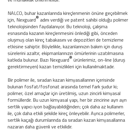
NALCO, buhar kazanlarında kireçlenmenin önüne geçebilmek
®
için, Nexguard
adını verdiği ve patent sahibi olduğu polimer
teknolojisinden faydalanıyor. Bu teknoloji, çalışma
esnasında kazanın kireçlenmesini önlediği gibi, önceden
oluşmuş olan kireç tabakasını ve depozitleri de temizleme
etkisine sahiptir. Böylelikle, kazanlarınızın bakım için duruş
sürelerini azaltır, ekipmanlarınızın ömürlerinin uzatılmasına
®
katkıda bulunur. Bazı Nexguard
ürünlerimiz, on-line (duruş
gerektirmeyen) kazan temizlikleri için kullanılmaktadır.
Bir polimer ile, sıradan kazan kimyasallarının içerisinde
bulunan fosfat/fosfonat arasında temel fark şudur ki;
polimer, özel amaçlar için üretilmiş, uzun zincirli kimyasal
formüllerdir. Bu uzun kimyasal yapı, her bir zincirine ayrı ayrı
sertlik yapıcı iyon bağlayabildiğinden; çok daha az kullanım
ile, çok daha etkili şekilde kireç önleyebilir. Ayrıca polimerler,
sertlik kaçağı durumlarında da sıradan kazan kimyasallarına
nazaran daha güvenli ve etkilidir.