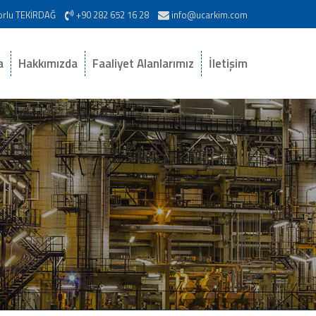
Çorlu TEKİRDAĞ
+90 282 652 16 28
info@ucarkim.com
a
Hakkımızda
Faaliyet Alanlarımız
İletişim