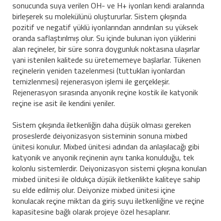
sonucunda suya verilen OH- ve H+ iyonları kendi aralarında
birleşerek su molekülünü oluştururlar. Sistem çıkışında
pozitif ve negatif yüklü iyonlarından arındırılan su yüksek
oranda saflaştırılmış olur. Su içinde bulunan iyon yüklerini
alan reçineler, bir süre sonra doygunluk noktasına ulaşırlar
yani istenilen kalitede su üretememeye başlarlar. Tükenen
reçinelerin yeniden tazelenmesi (tuttukları iyonlardan
temizlenmesi) rejenerasyon işlemi ile gerçekleşir.
Rejenerasyon sırasında anyonik reçine kostik ile katyonik
reçine ise asit ile kendini yeniler.
Sistem çıkışında iletkenliğin daha düşük olması gereken
proseslerde deiyonizasyon sisteminin sonuna mixbed
ünitesi konulur. Mixbed ünitesi adından da anlaşılacağı gibi
katyonik ve anyonik reçinenin aynı tanka konulduğu, tek
kolonlu sistemlerdir. Deiyonizasyon sistemi çıkışına konulan
mixbed ünitesi ile oldukça düşük iletkenlikte kaliteye sahip
su elde edilmiş olur. Deiyonize mixbed ünitesi içine
konulacak reçine miktarı da giriş suyu iletkenliğine ve reçine
kapasitesine bağlı olarak projeye özel hesaplanır.