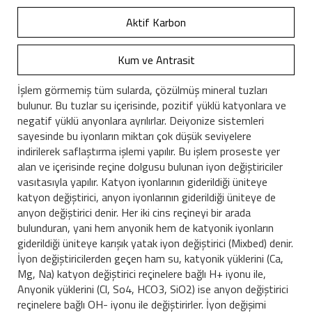
Aktif Karbon
Kum ve Antrasit
İşlem görmemiş tüm sularda, çözülmüş mineral tuzları
bulunur. Bu tuzlar su içerisinde, pozitif yüklü katyonlara ve
negatif yüklü anyonlara ayrılırlar. Deiyonize sistemleri
sayesinde bu iyonların miktarı çok düşük seviyelere
indirilerek saflaştırma işlemi yapılır. Bu işlem proseste yer
alan ve içerisinde reçine dolgusu bulunan iyon değiştiriciler
vasıtasıyla yapılır. Katyon iyonlarının giderildiği üniteye
katyon değiştirici, anyon iyonlarının giderildiği üniteye de
anyon değiştirici denir. Her iki cins reçineyi bir arada
bulunduran, yani hem anyonik hem de katyonik iyonların
giderildiği üniteye karışık yatak iyon değiştirici (Mixbed) denir.
İyon değiştiricilerden geçen ham su, katyonik yüklerini (Ca,
Mg, Na) katyon değiştirici reçinelere bağlı H+ iyonu ile,
Anyonik yüklerini (Cl, So4, HCO3, SiO2) ise anyon değiştirici
reçinelere bağlı OH- iyonu ile değiştirirler. İyon değişimi