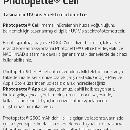
Photopette® Cell
Taşınabilir UV-Vis Spektrofotometre
Photopette® Cell
, memeli hücrelerinin hücre yoğunluğunu
belirlemek için tasarlanmış el tipi bir UV-Vis spektrofotometredir.
E. coli, spirulina, maya ve OD600'deki diğer hücreleri, laktat ve
etanol konsantrasyonlarını Photopette® Cell ile belirleyebilir ve
NADH/NAD sistemine dayalı diğer enzimatik deneylerde de cihazı
kullanabilirsiniz.
Photopette® Cell, Bluetooth üzerinden akıllı telefonlarınız veya
tabletleriniz ile senkronize olarak çalışmaktadır. Google Play ve
Apple Store üzerinden ücretsiz olarak indirebileceğiniz
Photopette® App
aplikasyonumuz, dahili kalibrasyonlarla
birlikte gelir, ayrıca ''yöntem oluşturucu'' modu sayesinde,
kullanıcıların kendi ihtiyaçlarına özel kalibrasyonlarını da
oluşturmasına imkan verir.
Photopette® 2500 mAh dahili pil ile çalışır ve laboratuvarınızda
çok az yer kaplar, bu da cihazı son derece taşınabilir olmasını ve
laboratuvarın herhangi bir yerinde kullanılabilmesini sağlar.