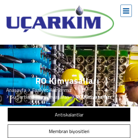
RO Kimyasalları
Anasayfa
Faaliyet Alanlarımız
Su Şartlandırma Kimyasalları
RO Kimyasalları
Antiskalantlar
Membran biyositleri