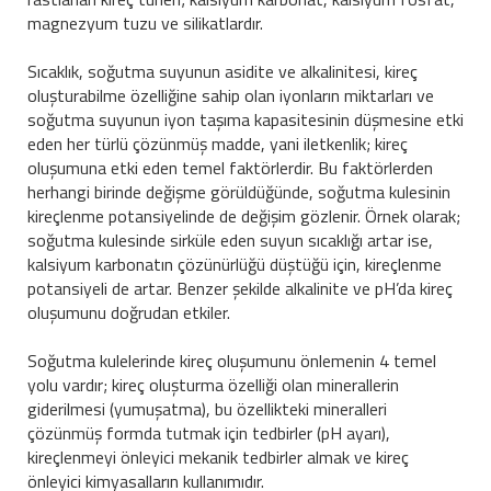
magnezyum tuzu ve silikatlardır.
Sıcaklık, soğutma suyunun asidite ve alkalinitesi, kireç
oluşturabilme özelliğine sahip olan iyonların miktarları ve
soğutma suyunun iyon taşıma kapasitesinin düşmesine etki
eden her türlü çözünmüş madde, yani iletkenlik; kireç
oluşumuna etki eden temel faktörlerdir. Bu faktörlerden
herhangi birinde değişme görüldüğünde, soğutma kulesinin
kireçlenme potansiyelinde de değişim gözlenir. Örnek olarak;
soğutma kulesinde sirküle eden suyun sıcaklığı artar ise,
kalsiyum karbonatın çözünürlüğü düştüğü için, kireçlenme
potansiyeli de artar. Benzer şekilde alkalinite ve pH’da kireç
oluşumunu doğrudan etkiler.
Soğutma kulelerinde kireç oluşumunu önlemenin 4 temel
yolu vardır; kireç oluşturma özelliği olan minerallerin
giderilmesi (yumuşatma), bu özellikteki mineralleri
çözünmüş formda tutmak için tedbirler (pH ayarı),
kireçlenmeyi önleyici mekanik tedbirler almak ve kireç
önleyici kimyasalların kullanımıdır.