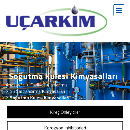
Soğutma Kulesi Kimyasalları
Anasayfa
Faaliyet Alanlarımız
Su Şartlandırma Kimyasalları
Soğutma Kulesi Kimyasalları
Kireç Önleyiciler
Korozyon İnhibitörleri